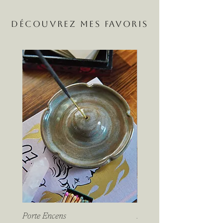
DÉCOUVREZ MES FAVORIS
Porte Encens
Mug avec Anse