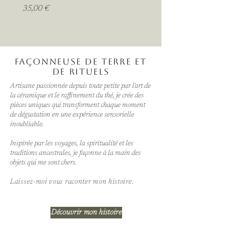
Prix
Prix
35,00 €
45,00 €
Façonneuse de terre et
de rituels
Artisane passionnée depuis toute petite par l'art de
la céramique et le raffinement du thé, je crée des
pièces uniques qui transforment chaque moment
de dégustation en une expérience sensorielle
inoubliable.
Inspirée par les voyages, la spiritualité et les
traditions ancestrales, je façonne à la main des
objets qui me sont chers.
Laissez-moi vous raconter mon histoire.
Découvrir mon histoire