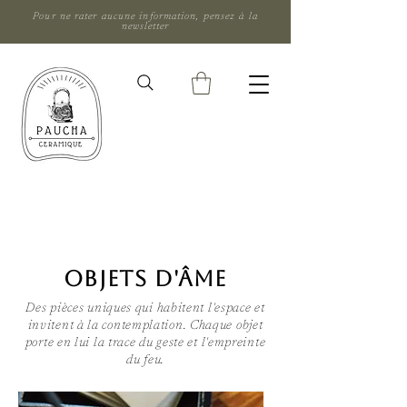
Pour ne rater aucune information, pensez à la
newsletter
OBJETS D'ÂME
Des pièces uniques qui habitent l'espace et
invitent à la contemplation. Chaque objet
porte en lui la trace du geste et l'empreinte
du feu.