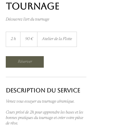
Tournage
Découvrez l'art du tournage
90
euros
2 h
2
90 €
Atelier de la Flotte
h
Réserver
Description du service
Venez vous essayer au tournage céramique.
Cours privé de 2h pour apprendre les bases et les
bonnes pratiques du tournage et créer votre pièce
de rêve.